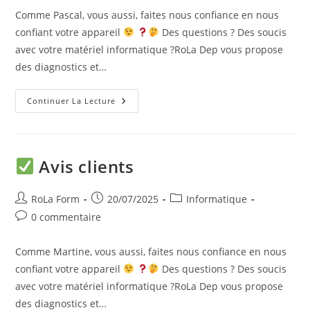
Comme Pascal, vous aussi, faites nous confiance en nous
confiant votre appareil
Des questions ? Des soucis
avec votre matériel informatique ?RoLa Dep vous propose
des diagnostics et…
Continuer La Lecture
Avis clients
RoLa Form
20/07/2025
Informatique
0 commentaire
Comme Martine, vous aussi, faites nous confiance en nous
confiant votre appareil
Des questions ? Des soucis
avec votre matériel informatique ?RoLa Dep vous propose
des diagnostics et…