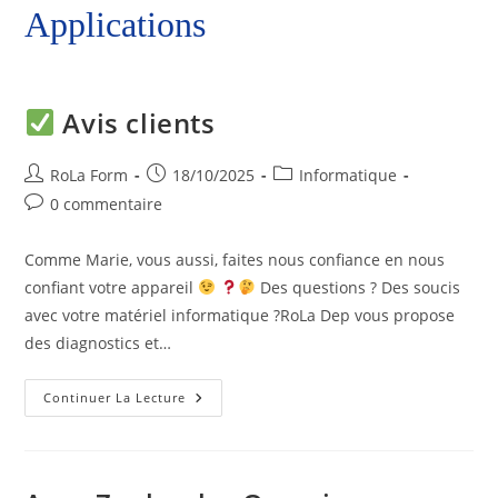
Applications
Avis clients
RoLa Form
18/10/2025
Informatique
0 commentaire
Comme Marie, vous aussi, faites nous confiance en nous
confiant votre appareil
Des questions ? Des soucis
avec votre matériel informatique ?RoLa Dep vous propose
des diagnostics et…
Continuer La Lecture