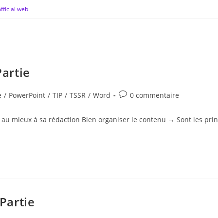
fficial web
Partie
e
/
PowerPoint
/
TIP
/
TSSR
/
Word
0 commentaire
 au mieux à sa rédaction Bien organiser le contenu → Sont les prin
Partie