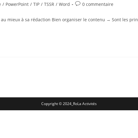
e
/
PowerPoint
/
TIP
/
TSSR
/
Word
0 commentaire
 au mieux à sa rédaction Bien organiser le contenu → Sont les prin
Copyright © 2024_RoLa Activités