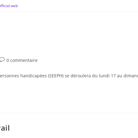
fficial web
0 commentaire
 personnes handicapées (SEEPH) se déroulera du lundi 17 au dima
ail