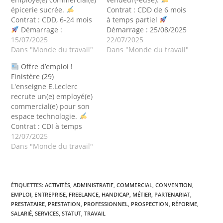
épicerie sucrée.
Contrat : CDD de 6 mois
Contrat : CDD, 6-24 mois
à temps partiel
Démarrage :
Démarrage : 25/08/2025
25/08/2025
15/07/2025
Lieu : La
22/07/2025
Lieu : Langueux (22)
Châtaigneraie (85) Pour
Dans "Monde du travail"
Pour plus d'infos, cliquez
Dans "Monde du travail"
plus d'infos, cliquez ici !
ici !
Abonnez-vous à la
Offre d’emploi !
Abonnez-vous à la
newsletter pour recevoir
Finistère (29)
newsletter pour recevoir
toutes les actualités.
L'enseigne E.Leclerc
toutes les actualités.
Pour s’abonner à la
recrute un(e) employé(e)
Pour s’abonner à la
newsletter : Saisissez
commercial(e) pour son
newsletter : Saisissez
votre adresse mail sur…
espace technologie.
votre adresse mail sur…
Contrat : CDI à temps
complet
12/07/2025
Démarrage :
25/08/2025Lieu : Guilers
Dans "Monde du travail"
(29) Pour plus d'infos,
cliquez ici !
Abonnez-
vous à la newsletter pour
recevoir toutes les
ÉTIQUETTES
:
ACTIVITÉS
,
ADMINISTRATIF
,
COMMERCIAL
,
CONVENTION
,
EMPLOI
,
ENTREPRISE
,
FREELANCE
,
HANDICAP
,
MÉTIER
,
PARTENARIAT
,
actualités.
Pour
PRESTATAIRE
,
PRESTATION
,
PROFESSIONNEL
,
PROSPECTION
,
RÉFORME
,
s’abonner à la newsletter
SALARIÉ
,
SERVICES
,
STATUT
,
TRAVAIL
: Saisissez votre adresse