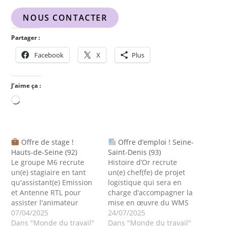
NOUS CONTACTER
Partager :
Facebook
X
Plus
J’aime ça :
Offre de stage !
Offre d’emploi ! Seine-
Hauts-de-Seine (92)
Saint-Denis (93)
Le groupe M6 recrute
Histoire d’Or recrute
un(e) stagiaire en tant
un(e) chef(fe) de projet
qu'assistant(e) Emission
logistique qui sera en
et Antenne RTL pour
charge d’accompagner la
assister l'animateur
mise en œuvre du WMS
radio Georges Lang.
07/04/2025
Reflex et de son
24/07/2025
Durée : 6 mois minimum
Dans "Monde du travail"
interfaçage avec SAP S/4
Dans "Monde du travail"