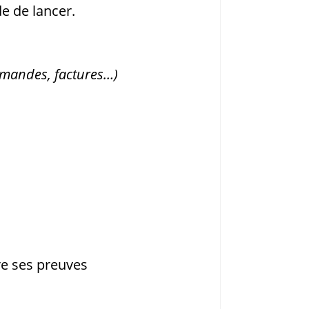
de de lancer.
mmandes, factures…)
re ses preuves