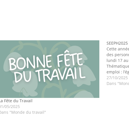
SEEPH2025
Cette anné
des person
lundi 17 a
Thématique 
emploi : l’é
cette semai
27/10/2025
différente
Dans "Mond
La Fête du Travail
01/05/2025
Dans "Monde du travail"