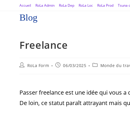
Accueil
RoLa Admin
RoLa Dep
RoLa Loc
RoLa Prod
Tsuna o
Blog
Freelance
RoLa Form
06/03/2025
Monde du trav
Passer freelance est une idée qui vous a dé
De loin, ce statut paraît attrayant mais qu