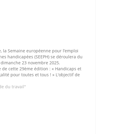
e, la Semaine européenne pour l’emploi
nes handicapées (SEEPH) se déroulera du
u dimanche 23 novembre 2025.
de cette 29ème édition : « Handicaps et
galité pour toutes et tous ! » L'objectif de
ne est de permettre la rencontre des
s…
e du travail"