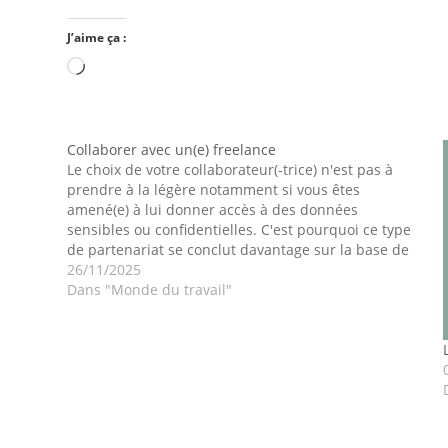
J’aime ça :
Collaborer avec un(e) freelance
Le choix de votre collaborateur(-trice) n'est pas à
prendre à la légère notamment si vous êtes
amené(e) à lui donner accès à des données
sensibles ou confidentielles. C'est pourquoi ce type
de partenariat se conclut davantage sur la base de
la confiance mutuelle. Y compris au point de vue
26/11/2025
du/de…
Dans "Monde du travail"